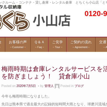
トランクルーム・コンテナ・貸し倉庫・レンタル倉庫 とちくら小山店「と
0120
金
お客様の声
Ｑ＆Ａ
ご見学
ご契約の流れ
交通
–
– Customer –
– Faq –
– Tour –
– Agreement –
– 
梅雨時期は倉庫レンタルサービスを
を防ぎましょう！ 貸倉庫小山
Posted on
2020年7月5日
by
管理人
Posted in
ブログ
今年も梅雨時期になりました。
先日は熊本県で過去最大の記録的短時間大雨となり、球磨川流域