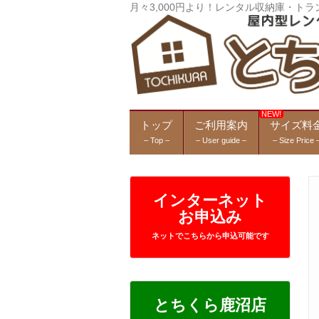
月々3,000円より！レンタル収納庫・
トップ
ご利用案内
サイズ料
– Top –
– User guide –
– Size Price 
インターネット
お申込み
ネットでこちらから申込可能です
とちくら鹿沼店