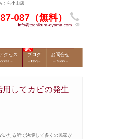
ちくら小山店」
-987-087（無料）
info@tochikura-oyama.com
アクセス
ブログ
お問合せ
Access –
– Blog –
– Query –
活用してカビの発生
がいたる所で決壊して多くの民家が