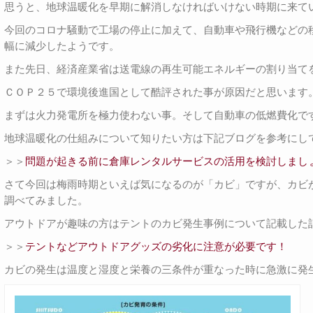
思うと、地球温暖化を早期に解消しなければいけない時期に来て
今回のコロナ騒動で工場の停止に加えて、自動車や飛行機などの
幅に減少したようです。
また先日、経済産業省は送電線の再生可能エネルギーの割り当て
ＣＯＰ２５で環境後進国として酷評された事が原因だと思います
まずは火力発電所を極力使わない事。そして自動車の低燃費化で
地球温暖化の仕組みについて知りたい方は下記ブログを参考にし
＞＞
問題が起きる前に倉庫レンタルサービスの活用を検討しまし
さて今回は梅雨時期といえば気になるのが「カビ」ですが、カビ
調べてみました。
アウトドアが趣味の方はテントのカビ発生事例について記載した
＞＞
テントなどアウトドアグッズの劣化に注意が必要です！
カビの発生は温度と湿度と栄養の三条件が重なった時に急激に発