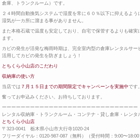
倉庫、トランクルーム）です。
２４時間自動換気システムで湿度を常に６０％以下に抑えるよう
湿気が一カ所に溜まる事がありません。
また本格石蔵で温度も安定しており、自宅で保管するよりも確実
ます。
カビの発生が活発な梅雨時期は、完全室内型の倉庫レンタルサー
活用してカビの発生を防ぎましょう！
とちくら小山店のこだわり
収納庫の使い方
当店では
７月１５
日までの期間限定でキャンペーンを実施中
です
奮ってお申込みください。お待ちしております。
ーーーーーーーーーーーーーーーーーーーーーーーーーーーーー
レンタル収納庫・トランクルーム・コンテナ・貸し倉庫・レンタ
とちくら小山店
〒323-0041 栃木県小山市大行寺1020-24
フリーダイヤル：0120-987-087（無料）（受付時間：9:00〜18:0