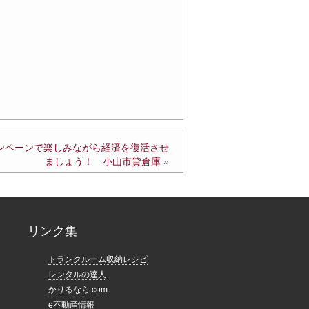
キャンペーンで楽しみながら経済を復活させ
ましょう！ 小山市貸倉庫
»
リンク集
トランクルーム収納レシピ
レンタルの達人
かりるなら.com
e不動産情報