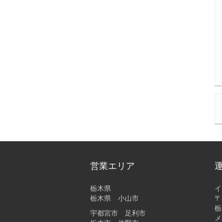
営業エリア
栃木県
イ
栃木県 小山市
〒
栃
宇都宮市 足利市
メ