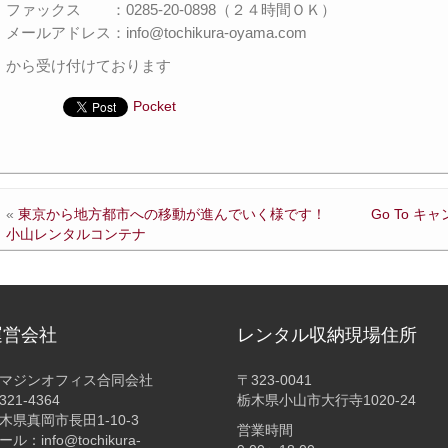
ファックス ：0285-20-0898（２４時間ＯＫ）
メールアドレス：info@tochikura-oyama.com
から受け付けております
Pocket
«
東京から地方都市への移動が進んでいく様です！
Go To 
小山レンタルコンテナ
運営会社
レンタル収納現場住所
マジンオフィス合同会社
〒323-0041
321-4364
栃木県小山市大行寺1020-24
木県真岡市長田1-10-3
営業時間
ール：info@tochikura-