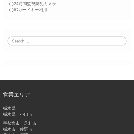
◯24時間監視防犯カメラ
◯ICカードキー利用
営業エリア
栃木県
栃木県 小山市
宇都宮市 足利市
栃木市 佐野市