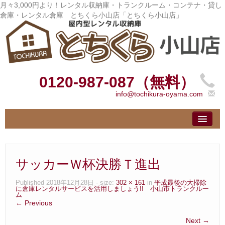
月々3,000円より！レンタル収納庫・トランクルーム・コンテナ・貸し
倉庫・レンタル倉庫 とちくら小山店「とちくら小山店」
0120-987-087（無料）
info@tochikura-oyama.com
トップ
– Top –
ご利用案内
サッカーＷ杯決勝Ｔ進出
– User guide –
サイズ料金
Published
2018年12月28日
- size:
302 × 161
in
平成最後の大掃除
に倉庫レンタルサービスを活用しましょう!! 小山市トランクルー
– Size Price –
ム
← Previous
お客様の声
Next →
– Customer –