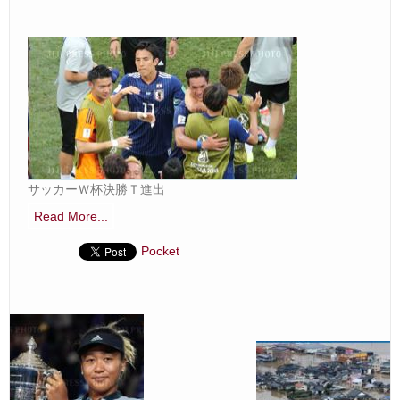
Ｑ＆Ａ
– Faq –
ご見学
– Tour –
ご契約の流れ
– Agreement –
サッカーＷ杯決勝Ｔ進出
交通アクセス
Read More...
– Access –
Pocket
ブログ
– Blog –
お問合せ
– Query –