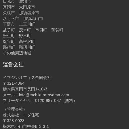
日光市 鹿沼市
真岡市 大田原市
矢板市 那須塩原市
さくら市 那須烏山市
下野市 上三川町
益子町 茂木町 市貝町 芳賀町
壬生町 野木町
塩谷町 高根沢町
那須町 那珂川町
その他周辺地域
運営会社
イマジンオフィス合同会社
〒321-4364
栃木県真岡市長田1-10-3
メール：info@tochikura-oyama.com
フリーダイヤル：0120-987-087（無料）
（管理会社）
株式会社 エダ住宅
〒323-0023
栃木県小山市中央町3-3-1