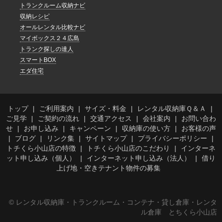
トランクルーム収納ナビ
収納レシピ
オールレンタル比較ナビ
マイボックス２４広島
トランク探しの達人
スマートBOX
エダ住宅
トップ
ご利用案内
サイズ・料金
レンタル収納庫Ｑ＆Ａ
ご見学
ご契約の流れ
交通アクセス
会社案内
お問い合わ
せ
お申し込み
キャンペーン
収納庫の使い方
お客様の声
ブログ
リンク集
サイトマップ
プライバシーポリシー
トチくら小山店の特徴
トチくら小山店のこだわり
インターネ
ット申し込み（個人）
インターネット申し込み（法人）
借り
上げ地・空きテナント物件の募集
© レンタル収納庫・トランクルーム・コンテナ・貸し倉庫・レンタ
ル倉庫 とちくら小山店