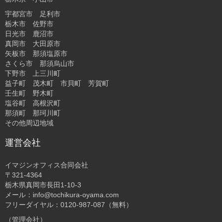
宇都宮市 足利市
栃木市 佐野市
日光市 鹿沼市
真岡市 大田原市
矢板市 那須塩原市
さくら市 那須烏山市
下野市 上三川町
益子町 茂木町 市貝町 芳賀町
壬生町 野木町
塩谷町 高根沢町
那須町 那珂川町
その他周辺地域
運営会社
イマジンオフィス合同会社
〒321-4364
栃木県真岡市長田1-10-3
メール：info@tochikura-oyama.com
フリーダイヤル：0120-987-087（無料）
（管理会社）