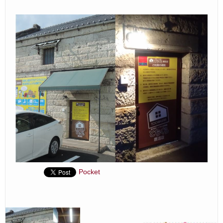
Ｑ＆Ａ
– Faq –
ご見学
– Tour –
ご契約の流れ
– Agreement –
交通アクセス
– Access –
ブログ
– Blog –
Pocket
お問合せ
– Query –