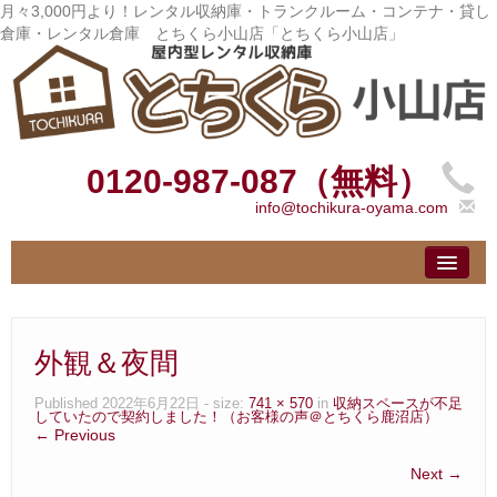
月々3,000円より！レンタル収納庫・トランクルーム・コンテナ・貸し
倉庫・レンタル倉庫 とちくら小山店「とちくら小山店」
0120-987-087（無料）
info@tochikura-oyama.com
トップ
– Top –
ご利用案内
外観＆夜間
– User guide –
サイズ料金
Published
2022年6月22日
- size:
741 × 570
in
収納スペースが不足
していたので契約しました！（お客様の声＠とちくら鹿沼店）
– Size Price –
← Previous
お客様の声
Next →
– Customer –