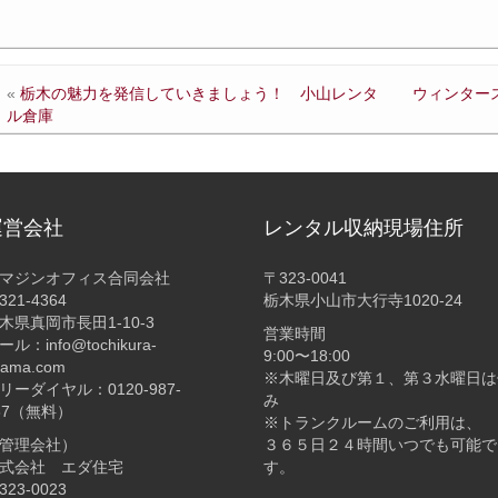
«
栃木の魅力を発信していきましょう！ 小山レンタ
ウィンター
ル倉庫
運営会社
レンタル収納現場住所
マジンオフィス合同会社
〒323-0041
321-4364
栃木県小山市大行寺1020-24
木県真岡市長田1-10-3
営業時間
ール：info@tochikura-
9:00〜18:00
yama.com
※木曜日及び第１、第３水曜日は
リーダイヤル：0120-987-
み
87（無料）
※トランクルームのご利用は、
管理会社）
３６５日２４時間いつでも可能で
式会社 エダ住宅
す。
323-0023