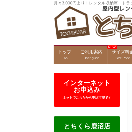
月々3,000円より！レンタル収納庫・
トップ
ご利用案内
サイズ料
– Top –
– User guide –
– Size Price 
インターネット
お申込み
ネットでこちらから申込可能です
とちくら鹿沼店