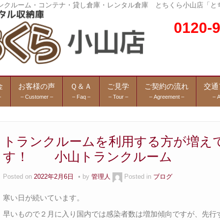
トランクルーム・コンテナ・貸し倉庫・レンタル倉庫 とちくら小山店「と
0120
金
お客様の声
Ｑ＆Ａ
ご見学
ご契約の流れ
交通
–
– Customer –
– Faq –
– Tour –
– Agreement –
– 
トランクルームを利用する方が増え
す！ 小山トランクルーム
Posted on
2022年2月6日
by
管理人
Posted in
ブログ
寒い日が続いています。
早いもので２月に入り国内では感染者数は増加傾向ですが、先行