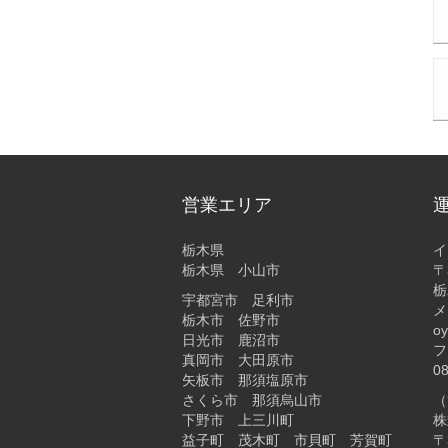
営業エリア
栃木県
イ
栃木県 小山市
〒
栃
宇都宮市 足利市
メ
栃木市 佐野市
o
日光市 鹿沼市
フ
真岡市 大田原市
0
矢板市 那須塩原市
さくら市 那須烏山市
（
下野市 上三川町
株
益子町 茂木町 市貝町 芳賀町
〒