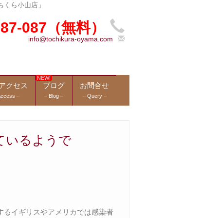
ちくら小山店」
-987-087（無料）
info@tochikura-oyama.com
アクセス
ブログ
お問合せ
Access –
– Blog –
– Query –
ているようで
するイギリスやアメリカでは感染者