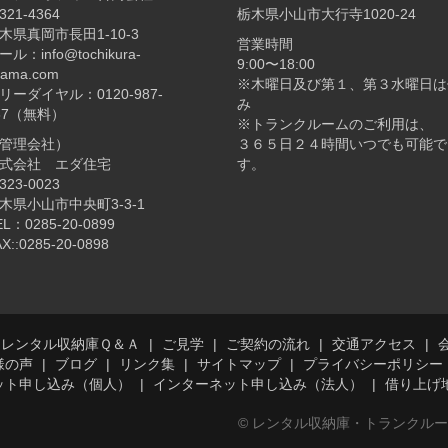
321-4364
栃木県小山市大行寺1020-24
木県真岡市長田1-10-3
営業時間
ール：info@tochikura-
9:00〜18:00
yama.com
※木曜日及び第１、第３水曜日は
リーダイヤル：0120-987-
み
87（無料）
※トランクルームのご利用は、
管理会社）
３６５日２４時間いつでも可能で
式会社 エダ住宅
す。
323-0023
木県小山市中央町3-3-1
EL：0285-20-0899
X::0285-20-0898
レンタル収納庫Ｑ＆Ａ
ご見学
ご契約の流れ
交通アクセス
様の声
ブログ
リンク集
サイトマップ
プライバシーポリシー
ット申し込み（個人）
インターネット申し込み（法人）
借り上げ
© レンタル収納庫・トランクル