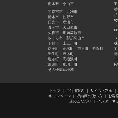
栃木県 小山市
〒
栃
宇都宮市 足利市
メ
栃木市 佐野市
o
日光市 鹿沼市
フ
真岡市 大田原市
0
矢板市 那須塩原市
さくら市 那須烏山市
（
下野市 上三川町
株
益子町 茂木町 市貝町 芳賀町
〒
壬生町 野木町
栃
塩谷町 高根沢町
T
那須町 那珂川町
FA
その他周辺地域
トップ
ご利用案内
サイズ・料金
キャンペーン
収納庫の使い方
お客
店のこだわり
インターネ