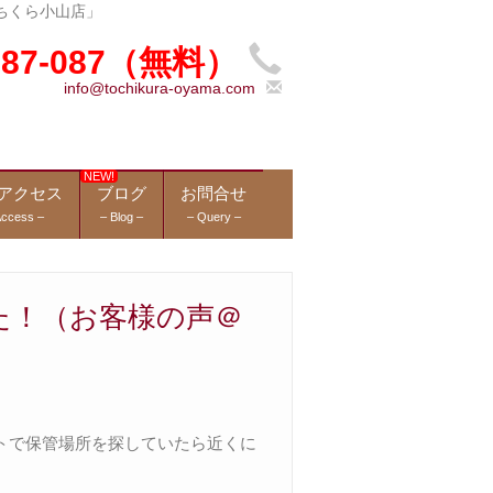
ちくら小山店」
-987-087（無料）
info@tochikura-oyama.com
アクセス
ブログ
お問合せ
Access –
– Blog –
– Query –
た！（お客様の声＠
トで保管場所を探していたら近くに