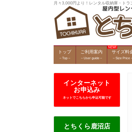
月々3,000円より！レンタル収納庫・
トップ
ご利用案内
サイズ料
– Top –
– User guide –
– Size Price 
インターネット
お申込み
ネットでこちらから申込可能です
とちくら鹿沼店