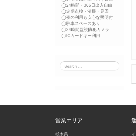
◯24時間・365日出入自由
◯定期点検・清掃・見回
◯夜の利用も安心な照明付
◯駐車スペースあり
◯24時間監視防犯カメラ
◯ICカードキー利用
営業エリア
栃木県
イ