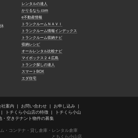
レンタルの達人
かりるなら.com
e不動産情報
トランクルームＮＡＶＩ
休
トランクルーム情報インデックス
トランクルーム収納ナビ
収納レシピ
オールレンタル比較ナビ
マイボックス２４広島
トランク探しの達人
スマートBOX
エダ住宅
会社案内
お問い合わせ
お申し込み
トチくら小山店の特徴
トチくら小山
地・空きテナント物件の募集
ーム・コンテナ・貸し倉庫・レンタル倉庫
とちくら小山店