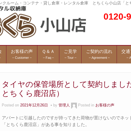
トランクルーム・コンテナ・貸し倉庫・レンタル倉庫 とちくら小山店「と
0120
金
お客様の声
Ｑ＆Ａ
ご見学
ご契約の流れ
交通
–
– Customer –
– Faq –
– Tour –
– Agreement –
– 
タイヤの保管場所として契約しまし
とちくら鹿沼店）
Posted on
2021年12月26日
by
管理人
Posted in
お客様の声
アパートに引越したのですが持ってきた荷物が置けないのでネッ
「とちくら鹿沼店」がある事を知りました。