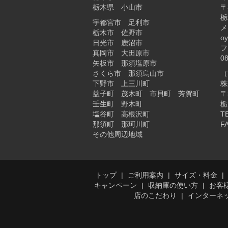
栃木県 小山市
〒
栃
宇都宮市 足利市
メ
栃木市 佐野市
o
日光市 鹿沼市
フ
真岡市 大田原市
0
矢板市 那須塩原市
さくら市 那須烏山市
（
下野市 上三川町
株
益子町 茂木町 市貝町 芳賀町
〒
壬生町 野木町
栃
塩谷町 高根沢町
T
那須町 那珂川町
FA
その他周辺地域
トップ
ご利用案内
サイズ・料金
キャンペーン
収納庫の使い方
お客
店のこだわり
インターネ