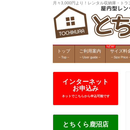
月々3,000円より！レンタル収納庫・
トップ
ご利用案内
サイズ料
– Top –
– User guide –
– Size Price 
インターネット
お申込み
ネットでこちらから申込可能です
とちくら鹿沼店