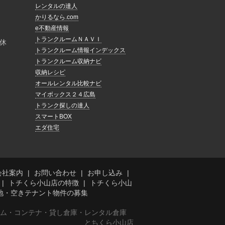
レンタルの達人
かりるなら.com
e不動産情報
トランクルームＮＡＶＩ
休
トランクルーム情報インデックス
トランクルーム収納ナビ
収納レシピ
オールレンタル比較ナビ
マイボックス２４広島
トランク探しの達人
スマートBOX
エダ住宅
会社案内
お問い合わせ
お申し込み
トチくら小山店の特徴
トチくら小山
地・空きテナント物件の募集
ーム・コンテナ・貸し倉庫・レンタル倉庫
とちくら小山店