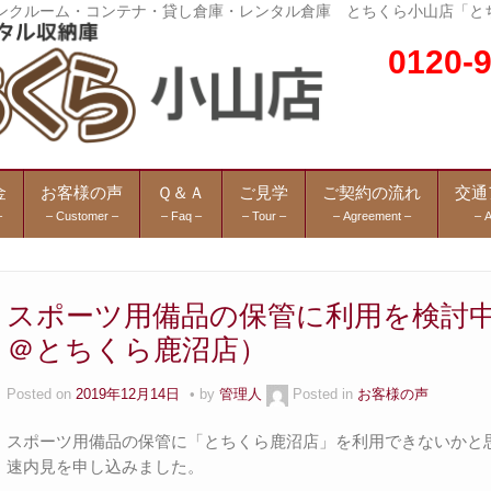
トランクルーム・コンテナ・貸し倉庫・レンタル倉庫 とちくら小山店「と
0120
金
お客様の声
Ｑ＆Ａ
ご見学
ご契約の流れ
交通
–
– Customer –
– Faq –
– Tour –
– Agreement –
– 
スポーツ用備品の保管に利用を検討中
＠とちくら鹿沼店）
Posted on
2019年12月14日
by
管理人
Posted in
お客様の声
スポーツ用備品の保管に「とちくら鹿沼店」を利用できないかと
速内見を申し込みました。