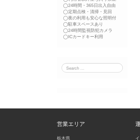
◯24時間・365日出入自由
◯定期点検・清掃・見回
◯夜の利用も安心な照明付
◯駐車スペースあり
◯24時間監視防犯カメラ
◯ICカードキー利用
営業エリア
栃木県
イ