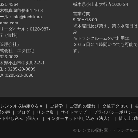
321-4364
栃木県小山市大行寺1020-24
木県真岡市長田1-10-3
営業時間
ール：info@tochikura-
9:00〜18:00
yama.com
※木曜日及び第１、第３水曜日は
リーダイヤル：0120-987-
み
87（無料）
※トランクルームのご利用は、
管理会社）
３６５日２４時間いつでも可能で
式会社 エダ住宅
す。
323-0023
木県小山市中央町3-3-1
EL：0285-20-0899
X::0285-20-0898
レンタル収納庫Ｑ＆Ａ
ご見学
ご契約の流れ
交通アクセス
様の声
ブログ
リンク集
サイトマップ
プライバシーポリシー
ット申し込み（個人）
インターネット申し込み（法人）
借り上げ
© レンタル収納庫・トランクル