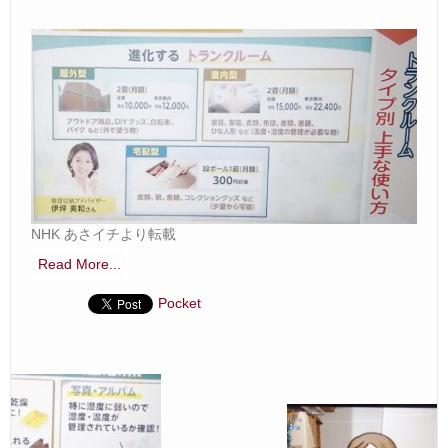
Ｑ＆Ａ
– Faq –
ご見学
– Tour –
ご契約の流れ
– Agreement –
交通アクセス
NHK あさイチより転載
– Access –
Read More...
ブログ
Pocket
– Blog –
お問合せ
– Query –