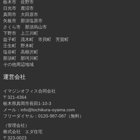
栃木市 佐野市
日光市 鹿沼市
真岡市 大田原市
矢板市 那須塩原市
さくら市 那須烏山市
下野市 上三川町
益子町 茂木町 市貝町 芳賀町
壬生町 野木町
塩谷町 高根沢町
那須町 那珂川町
その他周辺地域
運営会社
イマジンオフィス合同会社
〒321-4364
栃木県真岡市長田1-10-3
メール：info@tochikura-oyama.com
フリーダイヤル：0120-987-087（無料）
（管理会社）
株式会社 エダ住宅
〒323-0023