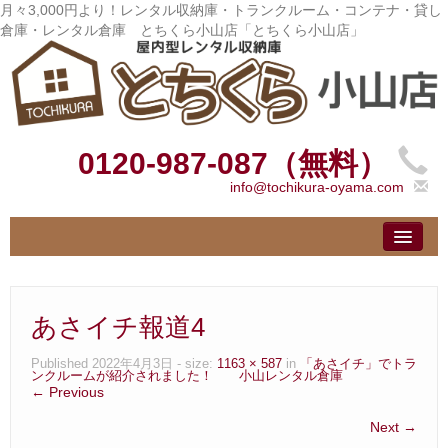
月々3,000円より！レンタル収納庫・トランクルーム・コンテナ・貸し
倉庫・レンタル倉庫 とちくら小山店「とちくら小山店」
0120-987-087（無料）
info@tochikura-oyama.com
トップ
– Top –
ご利用案内
あさイチ報道4
– User guide –
サイズ料金
Published
2022年4月3日
- size:
1163 × 587
in
「あさイチ」でトラ
ンクルームが紹介されました！ 小山レンタル倉庫
– Size Price –
← Previous
お客様の声
Next →
– Customer –