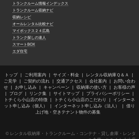
トランクルーム情報インデックス
トランクルーム収納ナビ
収納レシピ
オールレンタル比較ナビ
マイボックス２４広島
トランク探しの達人
スマートBOX
エダ住宅
トップ
ご利用案内
サイズ・料金
レンタル収納庫Ｑ＆Ａ
ご見学
ご契約の流れ
交通アクセス
会社案内
お問い合わ
せ
お申し込み
キャンペーン
収納庫の使い方
お客様の声
ブログ
リンク集
サイトマップ
プライバシーポリシー
トチくら小山店の特徴
トチくら小山店のこだわり
インターネ
ット申し込み（個人）
インターネット申し込み（法人）
借り
上げ地・空きテナント物件の募集
© レンタル収納庫・トランクルーム・コンテナ・貸し倉庫・レンタ