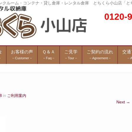
トランクルーム・コンテナ・貸し倉庫・レンタル倉庫 とちくら小山店「と
0120
金
お客様の声
Ｑ＆Ａ
ご見学
ご契約の流れ
交通
–
– Customer –
– Faq –
– Tour –
– Agreement –
– 
8
in
ご利用案内
Next →