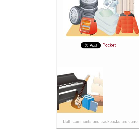
Pocket
Both comments and trackbacks are curren