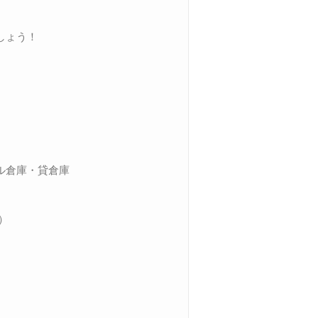
しょう！
。
ル倉庫・貸倉庫
0）