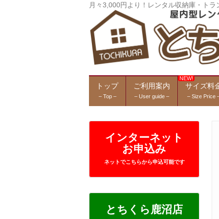
月々3,000円より！レンタル収納庫・
トップ
ご利用案内
サイズ料
– Top –
– User guide –
– Size Price 
インターネット
お申込み
ネットでこちらから申込可能です
とちくら鹿沼店