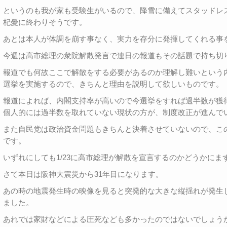
というのも我が家も受験生がいるので、降雪に備えてスタッドレ
杞憂に終わりそうです。
あとは本人が体調を崩す事なく、実力を存分に発揮してくれる事
今週は高市総理の衆院解散発言で連日の報道もその話題で持ち切
報道でも何故ここで解散をする必要があるのか理解し難いという
選挙を実施するので、きちんと理由を説明して欲しいものです。
報道によれば、内閣支持率が高いので今選挙をすれば過半数が獲
個人的には過半数を取れていない現状の方が、制度改正が進んで
また自民党は政治資金問題もきちんと決着させていないので、こ
です。
いずれにしても1/23に高市総理が解散を宣言するのかどうかに
さて本日は阪神大震災から31年目になります。
あの時の地震発生時の映像を見ると突発的な大きな縦揺れが発生
ました。
あれでは家財などによる圧死なども多かったのではないでしょう