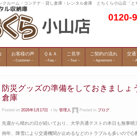
トランクルーム・コンテナ・貸し倉庫・レンタル倉庫 とちくら小山店「と
0120
金
お客様の声
Ｑ＆Ａ
ご見学
ご契約の流れ
交通
–
– Customer –
– Faq –
– Tour –
– Agreement –
– 
防災グッズの準備をしておきましょ
倉庫
Posted on
2026年1月17日
by
管理人
Posted in
ブログ
先週から晴れの日が続いており、大学共通テストの本日も無事晴
例年、降雪により交通機関が止めるなどのトラブルも多いので心