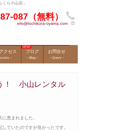
ちくら小山店」
-987-087（無料）
info@tochikura-oyama.com
アクセス
ブログ
お問合せ
Access –
– Blog –
– Query –
う！ 小山レンタル
天に恵まれました。
配していたのですが良かったです。